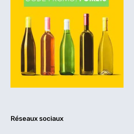
Réseaux sociaux
F
I