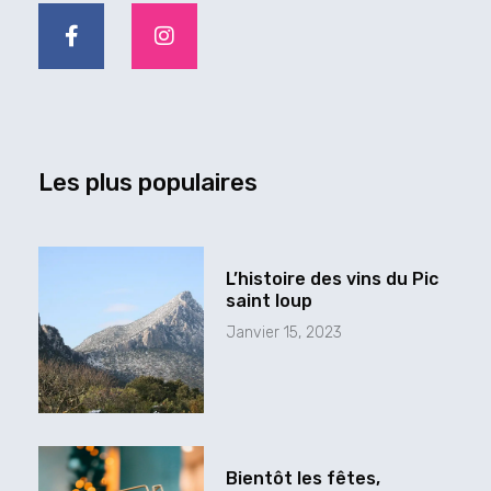
a
n
c
s
e
t
b
a
o
g
o
r
k
a
-
m
Les plus populaires
f
L’histoire des vins du Pic
saint loup
Janvier 15, 2023
Bientôt les fêtes,