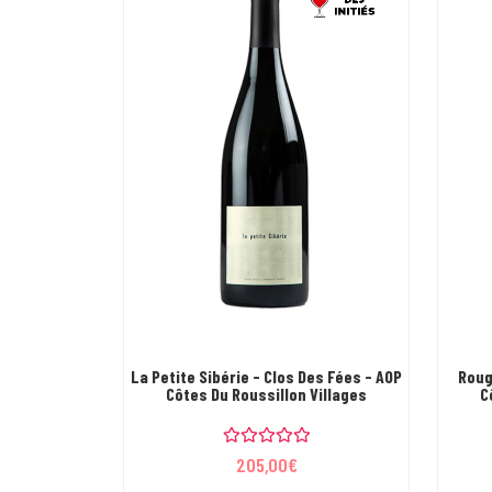
La Petite Sibérie - Clos Des Fées - AOP
Roug
Côtes Du Roussillon Villages
C
N
205,00
€
o
t