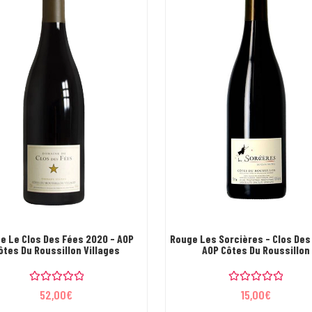
e Le Clos Des Fées 2020 - AOP
Rouge Les Sorcières - Clos Des
ôtes Du Roussillon Villages
AOP Côtes Du Roussillon
N
N
52,00
€
15,00
€
o
o
t
t