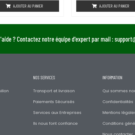
e
e
AJOUTER AU PANIER
AJOUTER AU PANIER
0
0
s
s
u
u
r
r
5
5
'aide ? Contactez notre équipe d'expert par mail : suppor
NOS SERVICES
INFORMATION
llon
Transport et livraison
Qui sommes nou
Paiements Sécurisés
Confidentialités
Services aux Entreprises
Mentions légale
Ils nous font confiance
Conditions géné
Nous contacter