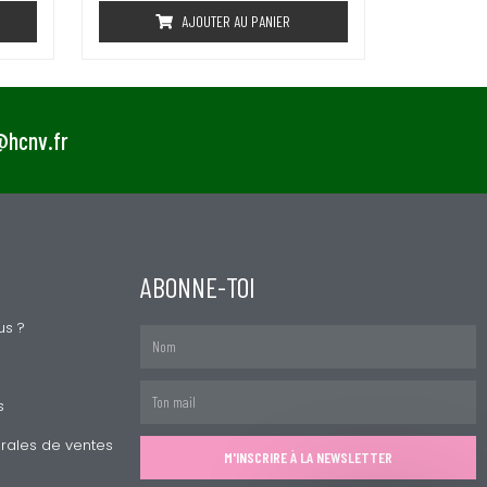
e
AJOUTER AU PANIER
0
s
u
r
5
t@hcnv.fr
ABONNE-TOI
s ?
Nom
Mail
s
rales de ventes
M'INSCRIRE À LA NEWSLETTER