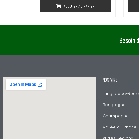
e
AJOUTER AU PANIER
0
s
u
r
5
Besoin d
NOS VINS
Languedoc-Roussi
Bourgogne
Champagne
Vallée du Rhône
Autres Régions