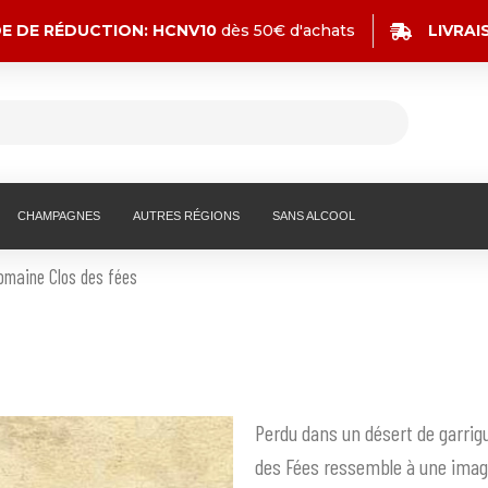
DE DE RÉDUCTION: HCNV10
dès 50€ d'achats
LIVRA
CHAMPAGNES
AUTRES RÉGIONS
SANS ALCOOL
omaine Clos des fées
s
P
erdu dans un désert de garrig
des Fées ressemble à une image 