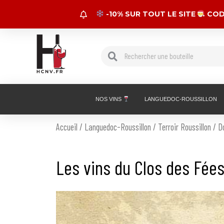
Aller
​ -10% SUR TOUT LE SITE
​ CO
au
contenu
Rechercher
Rechercher
NOS VINS
LANGUEDOC-ROUSSILLON
Accueil
/
Languedoc-Roussillon
/
Terroir Roussillon
/ D
Les vins du Clos des Fée