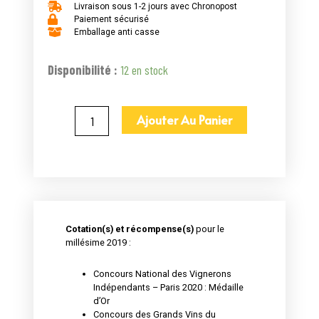
Livraison sous 1-2 jours avec Chronopost
Paiement sécurisé
Emballage anti casse
quantité
Disponibilité :
12 en stock
de
Paredaux
Ajouter Au Panier
Rosé
à
vis
domaine
des
Cotation(s) et récompense(s)
pour le
Lauriers
millésime 2019 :
-
IGP
Concours National des Vignerons
Indépendants – Paris 2020 : Médaille
Pays
d’Or
d'Oc
Concours des Grands Vins du