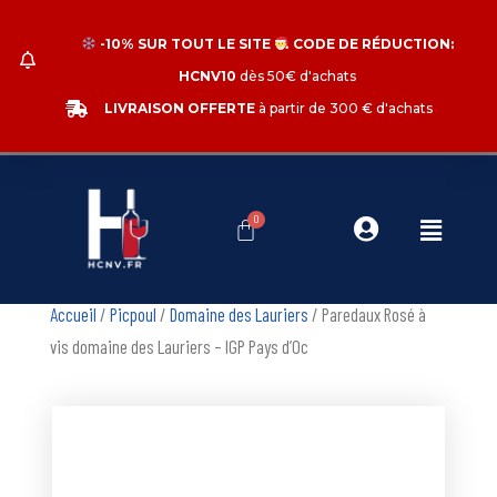
Aller
au
​ -10% SUR TOUT LE SITE
​ CODE DE RÉDUCTION:
contenu
HCNV10
dès 50€ d'achats
LIVRAISON OFFERTE
à partir de 300 € d'achats
Accueil
/
Picpoul
/
Domaine des Lauriers
/ Paredaux Rosé à
vis domaine des Lauriers – IGP Pays d’Oc