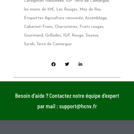
Catégories
Halloween
,
IGP Terre de Camargue
,
les moins de 10€
,
Les Rouges
,
Mas de Rey
Étiquettes
Agriculture raisonnée
,
Assemblage
,
Cabernet-Franc
,
Charcuteries
,
Fruits rouges
,
Gourmand
,
Grillades
,
IGP
,
Rouge
,
Soyeux
,
Syrah
,
Terre de Camargue
Besoin d'aide ? Contactez notre équipe d'expert
par mail : support@hcnv.fr