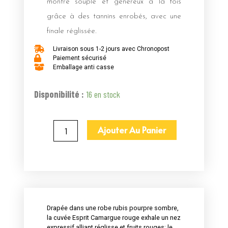
montre souple et généreux à la fois
grâce à des tannins enrobés, avec une
finale réglissée.
Livraison sous 1-2 jours avec Chronopost
Paiement sécurisé
Emballage anti casse
quantité
Disponibilité :
16 en stock
de
L'Esprit
Ajouter Au Panier
Rouge
Mas
de
Rey
-
Drapée dans une robe rubis pourpre sombre,
IGP
la cuvée Esprit Camargue rouge exhale un nez
Terre
expressif alliant réglisse et fruits rouges; le