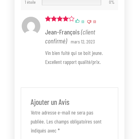
1 étoile
0%
(0)
(0)
Note
4
Jean-François
(client
sur 5
confirmé)
mars 12, 2023
Vin bien fuité qui se boit jeune.
Excellent rapport qualité/prix.
Ajouter un Avis
Votre adresse e-mail ne sera pas
publiée.
Les champs obligatoires sont
indiqués avec
*