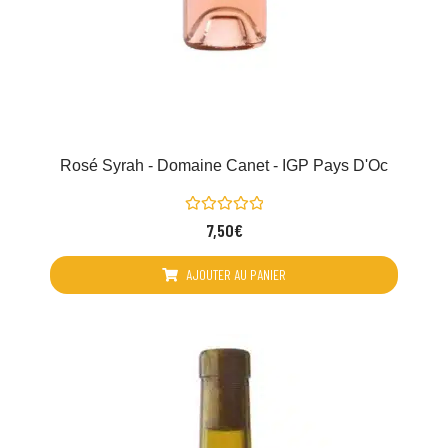
Rosé Syrah - Domaine Canet - IGP Pays D'Oc
Note
7,50
€
0
sur
5
AJOUTER AU PANIER