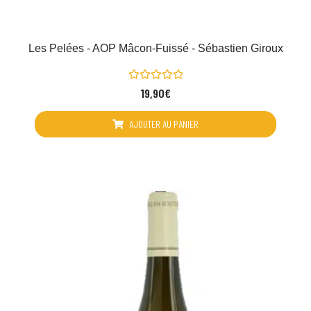
Les Pelées - AOP Mâcon-Fuissé - Sébastien Giroux
Note
19,90
€
0
sur
5
AJOUTER AU PANIER