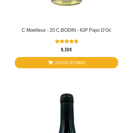
C Moelleux - 20 C.BODIN - IGP Pays D'Oc
3
Noté
8,30
€
5.00
sur 5 basé
sur
AJOUTER AU PANIER
notations
client