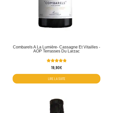
Combarels A La Lumière- Cassagne Et Vitailles -
AOP Terrasses Du Larzac
1
Noté
19,90
€
5.00
sur 5 basé
sur
notation
LIRE LA SUITE
client