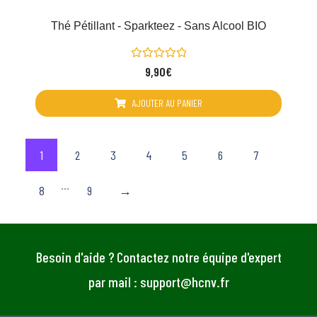
Thé Pétillant - Sparkteez - Sans Alcool BIO
Note
9,90
€
0
sur
5
AJOUTER AU PANIER
1
2
3
4
5
6
7
...
8
9
→
Besoin d'aide ? Contactez notre équipe d'expert
par mail : support@hcnv.fr