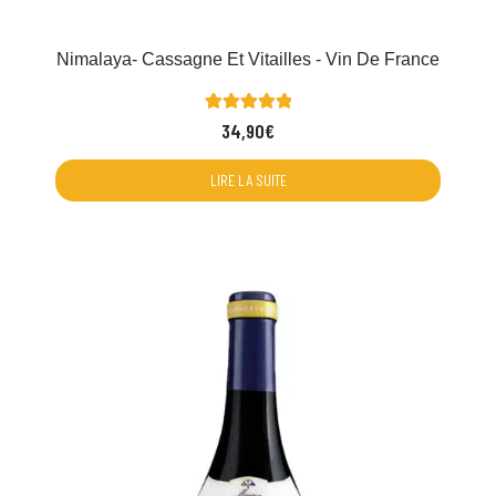
Nimalaya- Cassagne Et Vitailles - Vin De France
1
Noté
34,90
€
5.00
sur 5 basé
sur
notation
LIRE LA SUITE
client