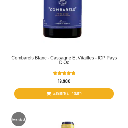
Combarels Blanc - Cassagne Et Vitailles - IGP Pays
D'Oc
1
Noté
19,90
€
5.00
sur 5 basé
sur
notation
AJOUTER AU PANIER
client
Hors stock