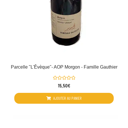
Parcelle "L'Êvèque"- AOP Morgon - Famille Gauthier
Note
15,50
€
0
sur
5
AJOUTER AU PANIER