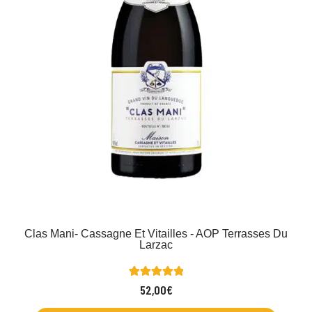
Clas Mani- Cassagne Et Vitailles - AOP Terrasses Du
Larzac
1
Noté
52,00
€
5.00
sur 5 basé