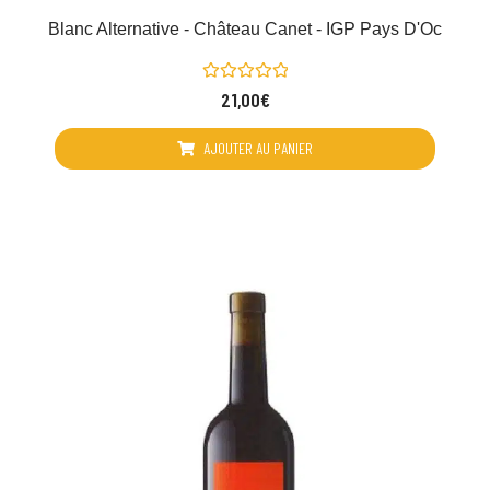
Blanc Alternative - Château Canet - IGP Pays D'Oc
Note
21,00
€
0
sur
5
AJOUTER AU PANIER